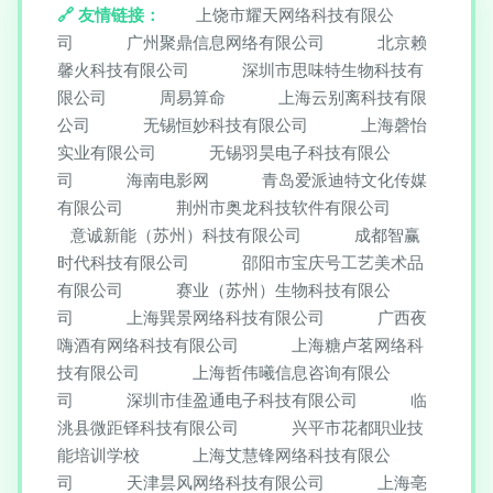
友情链接：
上饶市耀天网络科技有限公
司
广州聚鼎信息网络有限公司
北京赖
馨火科技有限公司
深圳市思味特生物科技有
限公司
周易算命
上海云别离科技有限
公司
无锡恒妙科技有限公司
上海磬怡
实业有限公司
无锡羽昊电子科技有限公
司
海南电影网
青岛爱派迪特文化传媒
有限公司
荆州市奥龙科技软件有限公司
意诚新能（苏州）科技有限公司
成都智赢
时代科技有限公司
邵阳市宝庆号工艺美术品
有限公司
赛业（苏州）生物科技有限公
司
上海巽景网络科技有限公司
广西夜
嗨酒有网络科技有限公司
上海糖卢茗网络科
技有限公司
上海哲伟曦信息咨询有限公
司
深圳市佳盈通电子科技有限公司
临
洮县微距铎科技有限公司
兴平市花都职业技
能培训学校
上海艾慧锋网络科技有限公
司
天津昙风网络科技有限公司
上海亳