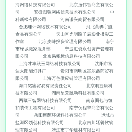
海网络科技有限公司
北京逸伟智商贸有限公
司
安徽图强网络信息技术有限公司
中
科新松有限公司
河南谦兴商贸有限公司
合肥理计网络技术有限公司
河北黄骅宇航
食品有限公司
天山区光明路子辰影业摄影工
作室
北京麦味投资管理有限公司
南宁
市绿城搬家服务部
宁波汇资永创资产管理有
限公司
北京易积标信息科技有限公司
上海才丰跃玉网络科技有限公司
沈阳市富
达太阳能灯具厂
贵阳市南明区富尔鑫商贸有
限公司
上海万色供应链管理有限公司
海口铭婆贸易有限责任公司
北京明捷康科
技有限公司
湖南星云跳动科技有限公司
西藏三智网络科技有限公司
南京面包与纽
扣装饰工程有限公司
南宁仿程擎商贸有限公
司
岳阳巨荫环保科技有限公司
运城市
盐湖区领创科技有限公司
北京吉川廷餐饮管
理有限公司
靖江市宇华建材有限公司