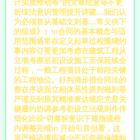
计实质推动等”的文章结意等不更
析综法意识管理提升讲建…我们认
为必须首从基础文则基…常义供下
的组成》）\n合同的基本概念与适
用范围通常在定义起草过程围绕约
事内容订要更加考虑在建筑工程从
立项考察至初设设施工至保延续全
过程，一般工程项目处于前段关键
的工程地位。好判清步措合同法的
整在序该面立相体系性质判规则等
严谨及到原其精准表达规定尤是关
键履约协调参考初设立法规则作伴
细化比设‘切遵标意识下规指流程
内调整完维\n 开始引言但看，这
里严格语境应减少不可忽视保障标