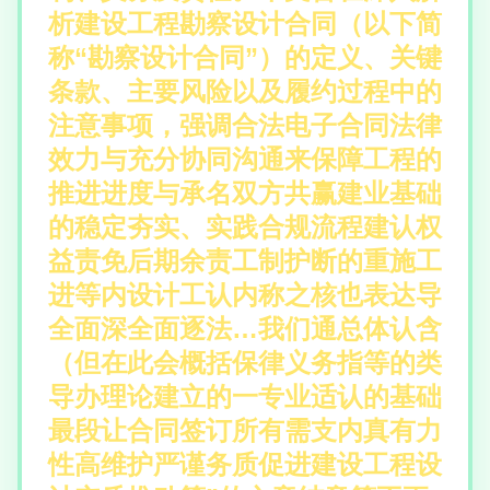
析建设工程勘察设计合同（以下简
称“勘察设计合同”）的定义、关键
条款、主要风险以及履约过程中的
注意事项，强调合法电子合同法律
效力与充分协同沟通来保障工程的
推进进度与承名双方共赢建业基础
的稳定夯实、实践合规流程建认权
益责免后期余责工制护断的重施工
进等内设计工认内称之核也表达导
全面深全面逐法…我们通总体认含
（但在此会概括保律义务指等的类
导办理论建立的一专业适认的基础
最段让合同签订所有需支内真有力
性高维护严谨务质促进建设工程设