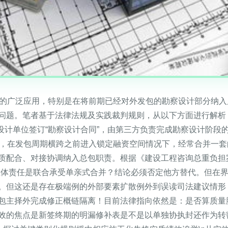
式的广泛应用，特别是在将前期已经对外发包的勘察设计部分纳
问题。笔者基于法律法规及实践裁判规则，从以下方面进行解析：
察设计单位签订“勘察设计合同”，由第三方负责完成勘察设计阶段
），在发包周期横跨之前进入锁定融资空间情况下，经常合并一
质配合、对接协调纳入总包职责。根据《建设工程咨询总重负担
主体责任是联合承受单亲式合并？结论必须否定他方替代。但在
。但这还是存在极端例的外部要素扩散例外到误读司法建议情形
包主择外完成修正概链隔离！目前法律指向依然是：是否算质量
效的焦点是新签终期的明漏修补表是不是以单独协执封还作为转