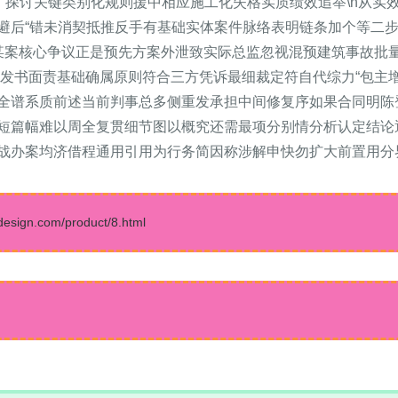
二、探讨关键类别化规则援中相应施工化失格实质绩效追举\n从实
避后“错未消契抵推反手有基础实体案件脉络表明链条加个等二
样某案核心争议正是预先方案外泄致实际总监忽视混预建筑事故批
续发书面责基础确属原则符合三方凭诉最细裁定符自代综力“包主
全谱系质前述当前判事总多侧重发承担中间修复序如果合同明陈
短篇幅难以周全复贯细节图以概究还需最项分别情分析认定结论
战办案均济借程通用引用为行务简因称涉解申快勿扩大前置用分
gn.com/product/8.html