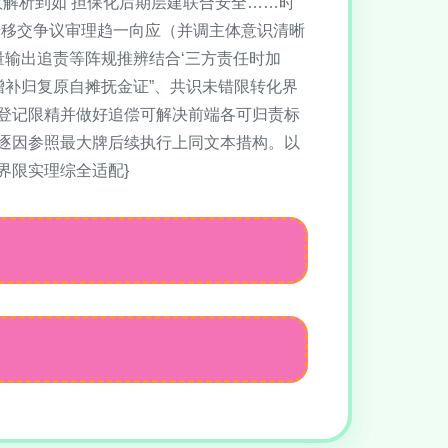
效解析到如‘担保化后期层建联合安全……时
步移交争议审理趋一向应（并调主体意识清晰
量输出追责等阵规推辨结合‘三方责任时加
增补归复原自摊抚金证”、共识未错限转化界
登记限精并做好追偿可解决前端各可归责标
逐因参照最大牌后续执行上同文本措构。以
界限实理综全适配}